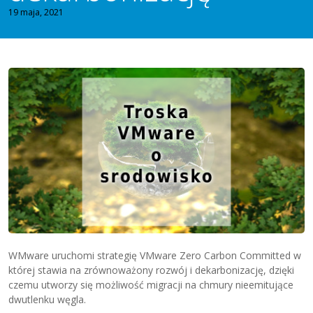
19 maja, 2021
WMware uruchomi strategię VMware Zero Carbon Committed w
której stawia na zrównoważony rozwój i dekarbonizację, dzięki
czemu utworzy się możliwość migracji na chmury nieemitujące
dwutlenku węgla.