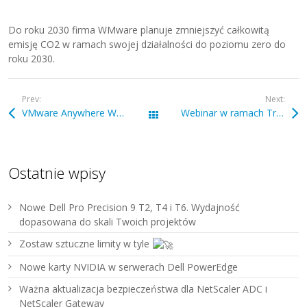
Do roku 2030 firma WMware planuje zmniejszyć całkowitą
emisję CO2 w ramach swojej działalności do poziomu zero do
roku 2030.
Prev:
Next:
VMware Anywhere Workspace pomoże dostarczyć lepsze i bezpieczniejsze środowisko pracy
Webinar w ramach Transformation Experts Academy
Wszystkie wpisy
Ostatnie wpisy
Nowe Dell Pro Precision 9 T2, T4 i T6. Wydajność
dopasowana do skali Twoich projektów
Zostaw sztuczne limity w tyle
Nowe karty NVIDIA w serwerach Dell PowerEdge
Ważna aktualizacja bezpieczeństwa dla NetScaler ADC i
NetScaler Gateway