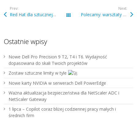
Prev:
Next:
Red Hat dla sztucznej inteligencji
Polecamy: warsztaty vProtect – 6 czerwca, Warszawa (Dell Technologies)
Wszystkie wpisy
Ostatnie wpisy
Nowe Dell Pro Precision 9 T2, T4 i T6. Wydajność
dopasowana do skali Twoich projektów
Zostaw sztuczne limity w tyle
Nowe karty NVIDIA w serwerach Dell PowerEdge
Ważna aktualizacja bezpieczeństwa dla NetScaler ADC i
NetScaler Gateway
1 lipca – Copilot coraz bliżej codziennej pracy małych i
średnich firm