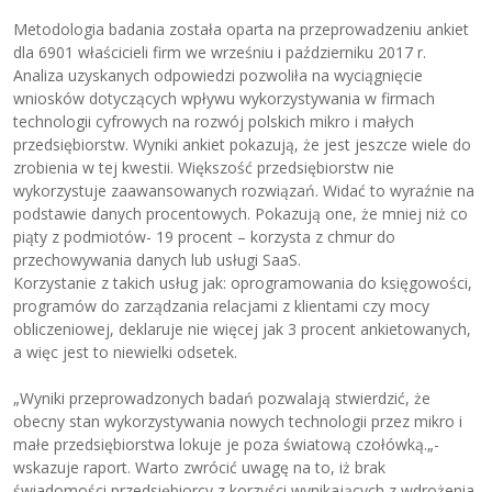
Metodologia badania została oparta na przeprowadzeniu ankiet
dla 6901 właścicieli firm we wrześniu i październiku 2017 r.
Analiza uzyskanych odpowiedzi pozwoliła na wyciągnięcie
wniosków dotyczących wpływu wykorzystywania w firmach
technologii cyfrowych na rozwój polskich mikro i małych
przedsiębiorstw. Wyniki ankiet pokazują, że jest jeszcze wiele do
zrobienia w tej kwestii. Większość przedsiębiorstw nie
wykorzystuje zaawansowanych rozwiązań. Widać to wyraźnie na
podstawie danych procentowych. Pokazują one, że mniej niż co
piąty z podmiotów- 19 procent – korzysta z chmur do
przechowywania danych lub usługi SaaS.
Korzystanie z takich usług jak: oprogramowania do księgowości,
programów do zarządzania relacjami z klientami czy mocy
obliczeniowej, deklaruje nie więcej jak 3 procent ankietowanych,
a więc jest to niewielki odsetek.
„Wyniki przeprowadzonych badań pozwalają stwierdzić, że
obecny stan wykorzystywania nowych technologii przez mikro i
małe przedsiębiorstwa lokuje je poza światową czołówką.„-
wskazuje raport. Warto zwrócić uwagę na to, iż brak
świadomości przedsiębiorcy z korzyści wynikających z wdrożenia