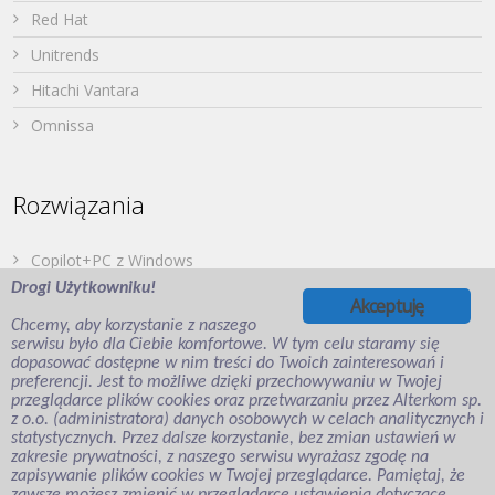
Red Hat
Unitrends
Hitachi Vantara
Omnissa
Rozwiązania
Copilot+PC z Windows
Drogi Użytkowniku!
Dell PowerStore
Akceptuję
Chcemy, aby korzystanie z naszego
Druk z urządzeń mobilnych
serwisu było dla Ciebie komfortowe. W tym celu staramy się
dopasować dostępne w nim treści do Twoich zainteresowań i
Japońska Twierdza – Hitachi Vantara
preferencji. Jest to możliwe dzięki przechowywaniu w Twojej
Wirtualizacja aplikacji i desktopów
przeglądarce plików cookies oraz przetwarzaniu przez Alterkom sp.
z o.o. (administratora) danych osobowych w celach analitycznych i
Veeam Backup for Microsoft Entra ID
statystycznych. Przez dalsze korzystanie, bez zmian ustawień w
zakresie prywatności, z naszego serwisu wyrażasz zgodę na
zapisywanie plików cookies w Twojej przeglądarce. Pamiętaj, że