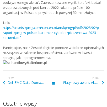
podwyższonego alertu”. Zaprezentowane wyniki to efekt badań
przeprowadzonych pod koniec 2022 roku, na próbie 100
organizacji w Polsce o przychodach powyżej 50 mln złotych.
Link:
https://assets.kpmg.com/content/dam/kpmg/pl/pdf/2023/02/pl-
raport-kpmg-w-polsce-barometr-cyberbezpieczenstwa-2023-
secured.pdf
Pamiętajcie, nasz Zespół chętnie pomoże w dobrze optymalnych
rozwiązań w zakresie bezpieczeństwa, zarówno w kwestii
sprzętu, jak i oprogramowania.
handlowy@alterkom.pl
Prev:
Next:
Dell EMC Data Domain – zapraszamy na webinarium!
Platynowy awans Alterkomu !
Wszystkie wpisy
Ostatnie wpisy