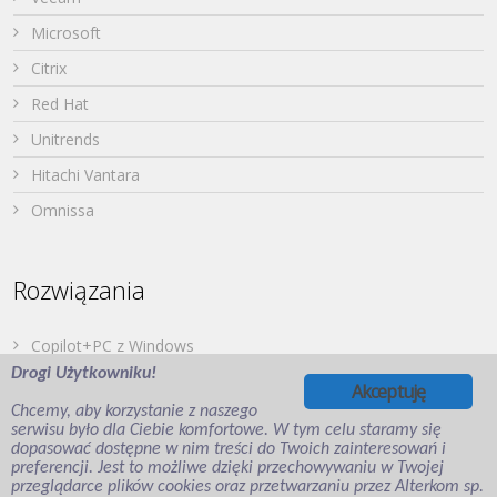
Microsoft
Citrix
Red Hat
Unitrends
Hitachi Vantara
Omnissa
Rozwiązania
Copilot+PC z Windows
Drogi Użytkowniku!
Dell PowerStore
Akceptuję
Chcemy, aby korzystanie z naszego
Druk z urządzeń mobilnych
serwisu było dla Ciebie komfortowe. W tym celu staramy się
dopasować dostępne w nim treści do Twoich zainteresowań i
Japońska Twierdza – Hitachi Vantara
preferencji. Jest to możliwe dzięki przechowywaniu w Twojej
Wirtualizacja aplikacji i desktopów
przeglądarce plików cookies oraz przetwarzaniu przez Alterkom sp.