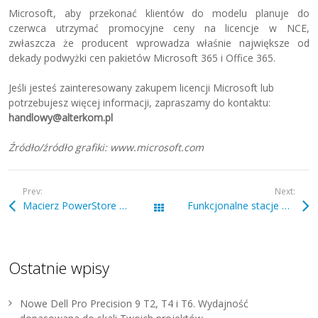
Microsoft, aby przekonać klientów do modelu planuje do
czerwca utrzymać promocyjne ceny na licencje w NCE,
zwłaszcza że producent wprowadza właśnie największe od
dekady podwyżki cen pakietów Microsoft 365 i Office 365.
Jeśli jesteś zainteresowany zakupem licencji Microsoft lub
potrzebujesz więcej informacji, zapraszamy do kontaktu:
handlowy@alterkom.pl
Źródło/źródło grafiki: www.microsoft.com
Prev:
Next:
Macierz PowerStore 500 w ofercie Alterkom
Funkcjonalne stacje dokujące i mobilne adaptery
Wszystkie wpisy
Ostatnie wpisy
Nowe Dell Pro Precision 9 T2, T4 i T6. Wydajność