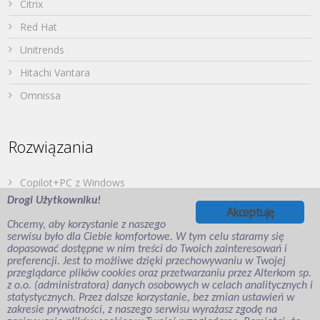
Citrix
Red Hat
Unitrends
Hitachi Vantara
Omnissa
Rozwiązania
Copilot+PC z Windows
Drogi Użytkowniku!
Dell PowerStore
Akceptuję
Chcemy, aby korzystanie z naszego
Druk z urządzeń mobilnych
serwisu było dla Ciebie komfortowe. W tym celu staramy się
dopasować dostępne w nim treści do Twoich zainteresowań i
Japońska Twierdza – Hitachi Vantara
preferencji. Jest to możliwe dzięki przechowywaniu w Twojej
Wirtualizacja aplikacji i desktopów
przeglądarce plików cookies oraz przetwarzaniu przez Alterkom sp.
z o.o. (administratora) danych osobowych w celach analitycznych i
Veeam Backup for Microsoft Entra ID
statystycznych. Przez dalsze korzystanie, bez zmian ustawień w
zakresie prywatności, z naszego serwisu wyrażasz zgodę na