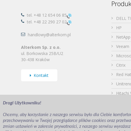
Produk
tel.
+48 12 654 06 85
DELL 
tel.
+48 22 290 27 02
HP
handlowy@alterkom.pl
NetApp
Veeam
Alterkom Sp. z o.o.
ul. Borkowska 25B/U2
Microso
30-438 Kraków
Citrix
Red Ha
Kontakt
Unitren
Hitachi
Omniss
Drogi Użytkowniku!
Chcemy, aby korzystanie z naszego serwisu było dla Ciebie komforto
przechowywaniu w Twojej przeglądarce plików cookies oraz przetwarz
zmian ustawień w zakresie prywatności, z naszego serwisu wyrażasz
© 2023 Alterkom Sp. z o. o.