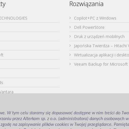
ty
Rozwiązania
TECHNOLOGIES
Copilot+PC z Windows
Dell PowerStore
Druk z urządzeń mobilnych
Japońska Twierdza – Hitachi 
ft
Wirtualizacja aplikacji i desk
Veeam Backup for Microsoft 
t
ds
 Vantara
a
we. W tym celu staramy się dopasować dostępne w nim treści do Twoic
aniu przez Alterkom sp. z o.o. (administratora) danych osobowych w ce
 zgodę na zapisywanie plików cookies w Twojej przeglądarce. Pamięt