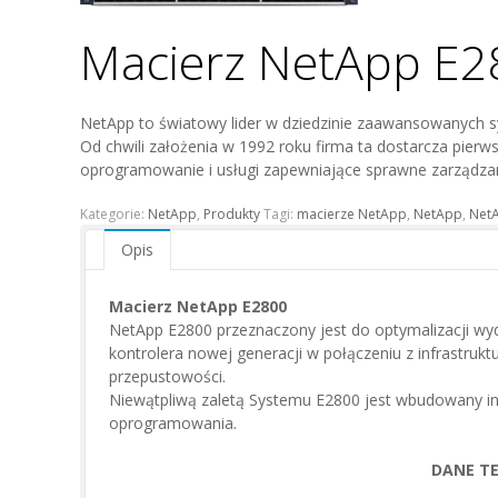
Macierz NetApp E2
NetApp to światowy lider w dziedzinie zaawansowanych s
Od chwili założenia w 1992 roku firma ta dostarcza pier
oprogramowanie i usługi zapewniające sprawne zarządza
Kategorie:
NetApp
,
Produkty
Tagi:
macierze NetApp
,
NetApp
,
Net
Opis
Macierz NetApp E2800
NetApp E2800 przeznaczony jest do optymalizacji wy
kontrolera nowej generacji w połączeniu z infrastruk
przepustowości.
Niewątpliwą zaletą Systemu E2800 jest wbudowany inte
oprogramowania.
DANE TE