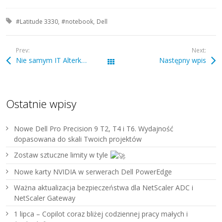
Tagged with:
#Latitude 3330
#notebook
Dell
Prev:
Next:
Nie samym IT Alterkom żyje cz. II
Następny wpis
Wszystkie wpisy
Ostatnie wpisy
Nowe Dell Pro Precision 9 T2, T4 i T6. Wydajność
dopasowana do skali Twoich projektów
Zostaw sztuczne limity w tyle
Nowe karty NVIDIA w serwerach Dell PowerEdge
Ważna aktualizacja bezpieczeństwa dla NetScaler ADC i
NetScaler Gateway
1 lipca – Copilot coraz bliżej codziennej pracy małych i