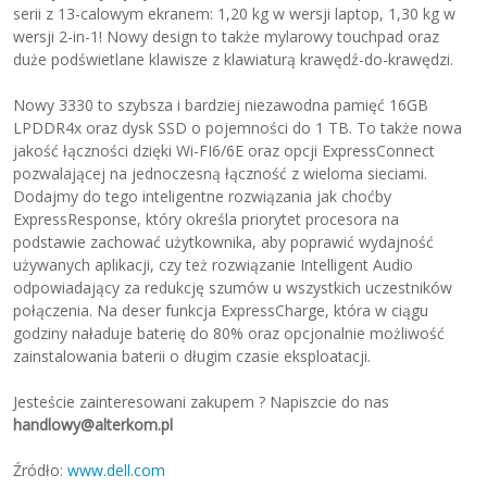
serii z 13-calowym ekranem: 1,20 kg w wersji laptop, 1,30 kg w
wersji 2-in-1! Nowy design to także mylarowy touchpad oraz
duże podświetlane klawisze z klawiaturą krawędź-do-krawędzi.
Nowy 3330 to szybsza i bardziej niezawodna pamięć 16GB
LPDDR4x oraz dysk SSD o pojemności do 1 TB. To także nowa
jakość łączności dzięki Wi-FI6/6E oraz opcji ExpressConnect
pozwalającej na jednoczesną łączność z wieloma sieciami.
Dodajmy do tego inteligentne rozwiązania jak choćby
ExpressResponse, który określa priorytet procesora na
podstawie zachować użytkownika, aby poprawić wydajność
używanych aplikacji, czy też rozwiązanie Intelligent Audio
odpowiadający za redukcję szumów u wszystkich uczestników
połączenia. Na deser funkcja ExpressCharge, która w ciągu
godziny naładuje baterię do 80% oraz opcjonalnie możliwość
zainstalowania baterii o długim czasie eksploatacji.
Jesteście zainteresowani zakupem ? Napiszcie do nas
handlowy@alterkom.pl
Źródło:
www.dell.com