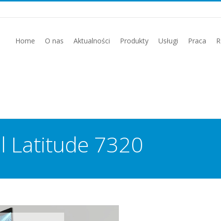
Home
O nas
Aktualności
Produkty
Usługi
Praca
R
 Latitude 7320