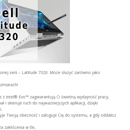
nej serii – Latitude 7320. Może służyć zarówno jako
ozmiarach!
z z Intel® Evo™ zagwarantują Ci świetną wydajność pracy,
 i skieruje ruch do najważniejszych aplikacji, dzięki
e,
je Twoją obecność i zaloguje Cię do systemu, a gdy oddalisz
a zakłócenia w tle,