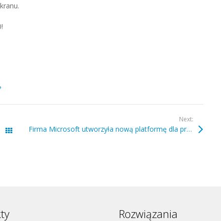
ekranu.
!
?
Next:
Firma Microsoft utworzyła nową platformę dla pracowników i firm.
Wszystkie wpisy
ty
Rozwiązania