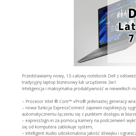
Przedstawiamy nowy, 13-calowy notebook Dell z odświeżo
tradycyjny laptop biznesowy lub urządzenie 2w1.
Inteligencja i maksymalna produktywność w niewielkich r
– Procesor Intel ® Core™ vPro® jedenastej generacji wra
– nowa funkcja ExpressConnect zapewni najsilniejszy sygnał
automatycznemu łączeniu się z punktem dostępu w biurz
– expressSign-in za pomocą kamery na podczerwień wykry
się od komputera zablokuje system,
– intelligent Audio udoskonalona jakość dźwięku i ogranicz