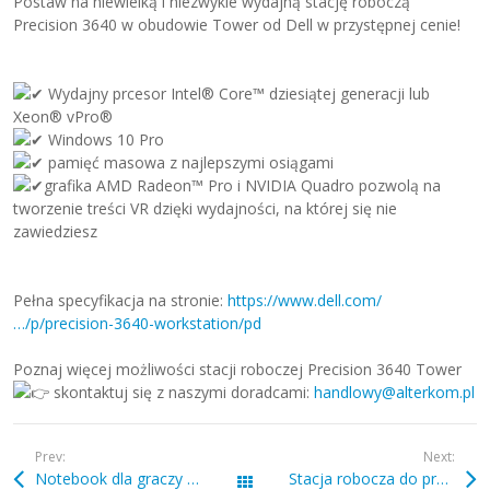
Postaw na niewielką i niezwykle wydajną stację roboczą
Precision 3640 w obudowie Tower od Dell w przystępnej cenie!
Wydajny prcesor Intel® Core™ dziesiątej generacji lub
Xeon® vPro®
Windows 10 Pro
pamięć masowa z najlepszymi osiągami
grafika AMD Radeon™ Pro i NVIDIA Quadro pozwolą na
tworzenie treści VR dzięki wydajności, na której się nie
zawiedziesz
Pełna specyfikacja na stronie:
https://www.dell.com/
…/p/precision-3640-workstation/pd
Poznaj więcej możliwości stacji roboczej Precision 3640 Tower
skontaktuj się z naszymi doradcami:
handlowy@alterkom.pl
Prev:
Next:
Notebook dla graczy Dell G5 SE 15
Stacja robocza do pracy w wielu zastosowaniach, nawet najbardziej zaawansowanych i wymagających aplikacji.
Wszystkie wpisy