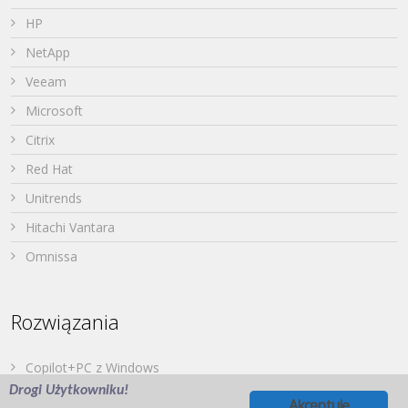
HP
NetApp
Veeam
Microsoft
Citrix
Red Hat
Unitrends
Hitachi Vantara
Omnissa
Rozwiązania
Copilot+PC z Windows
Drogi Użytkowniku!
Dell PowerStore
Akceptuję