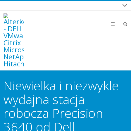
Menu
Niewielka i niezwykle
wydajna stacja
robocza Precision
3640 od Dell