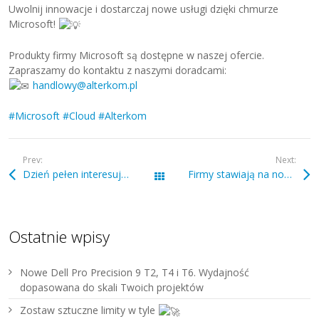
Uwolnij innowacje i dostarczaj nowe usługi dzięki chmurze
Microsoft!
Produkty firmy Microsoft są dostępne w naszej ofercie.
Zapraszamy do kontaktu z naszymi doradcami:
handlowy@alterkom.pl
#Microsoft
#Cloud
#Alterkom
Prev:
Next:
Dzień pełen interesujących wydarzeń ze świata IT!
Firmy stawiają na nowoczesne rozwiązania i koncepcje w obszarze bezpieczeństwa
Wszystkie wpisy
Ostatnie wpisy
Nowe Dell Pro Precision 9 T2, T4 i T6. Wydajność
dopasowana do skali Twoich projektów
Zostaw sztuczne limity w tyle