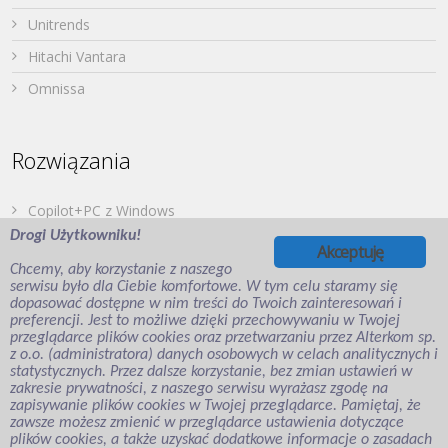
Unitrends
Hitachi Vantara
Omnissa
Rozwiązania
Copilot+PC z Windows
Drogi Użytkowniku!
Dell PowerStore
Akceptuję
Chcemy, aby korzystanie z naszego
Druk z urządzeń mobilnych
serwisu było dla Ciebie komfortowe. W tym celu staramy się
dopasować dostępne w nim treści do Twoich zainteresowań i
Japońska Twierdza – Hitachi Vantara
preferencji. Jest to możliwe dzięki przechowywaniu w Twojej
Wirtualizacja aplikacji i desktopów
przeglądarce plików cookies oraz przetwarzaniu przez Alterkom sp.
z o.o. (administratora) danych osobowych w celach analitycznych i
Veeam Backup for Microsoft Entra ID
statystycznych. Przez dalsze korzystanie, bez zmian ustawień w
zakresie prywatności, z naszego serwisu wyrażasz zgodę na
zapisywanie plików cookies w Twojej przeglądarce. Pamiętaj, że
zawsze możesz zmienić w przeglądarce ustawienia dotyczące
plików cookies, a także uzyskać dodatkowe informacje o zasadach