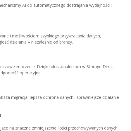
mechanizmy AI do automatycznego dostrajania wydajności i
warie i możliwościom szybkiego przywracania danych,
ość działania – niezależnie od branży.
luczowe znaczenie. Dzięki udoskonaleniom w Storage Direct
 odporność operacyjną.
sza migracja, lepsza ochrona danych i sprawniejsze działanie
1
ce na znaczne zmniejszenie ilości przechowywanych danych