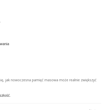
T
ywania
się, jak nowoczesna pamięć masowa może realnie zwiększyć
szłość.