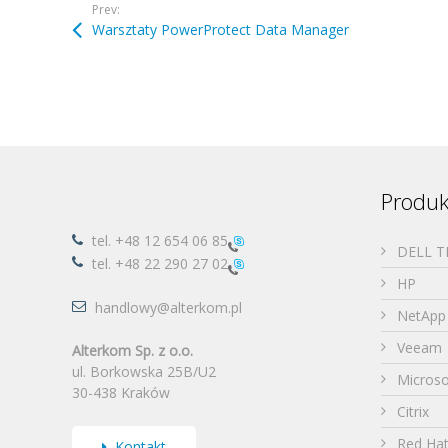
Prev:
Warsztaty PowerProtect Data Manager
Produk
tel.
+48 12 654 06 85
DELL 
tel.
+48 22 290 27 02
HP
handlowy@alterkom.pl
NetApp
Veeam
Alterkom Sp. z o.o.
ul. Borkowska 25B/U2
Microso
30-438 Kraków
Citrix
Red Ha
Kontakt