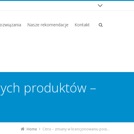
ozwiązania
Nasze rekomendacje
Kontakt
anych produktów –
Home
Citrix – zmiany w licencjonowaniu posiadanych produktów – LAS