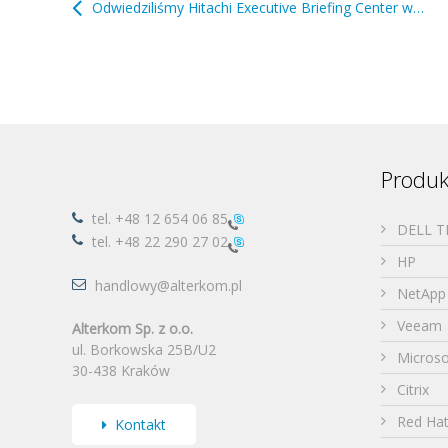
Odwiedziliśmy Hitachi Executive Briefing Center w Zaltbommel
Produk
tel.
+48 12 654 06 85
DELL 
tel.
+48 22 290 27 02
HP
handlowy@alterkom.pl
NetApp
Veeam
Alterkom Sp. z o.o.
ul. Borkowska 25B/U2
Microso
30-438 Kraków
Citrix
Red Ha
Kontakt