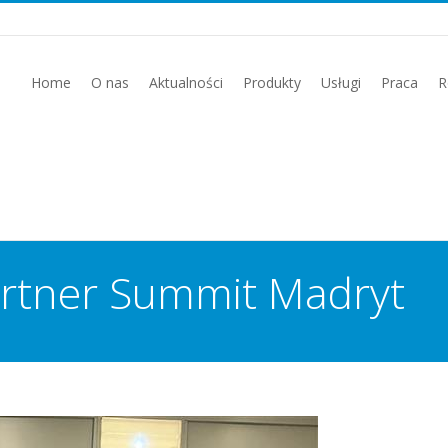
Home
O nas
Aktualności
Produkty
Usługi
Praca
R
rtner Summit Madryt