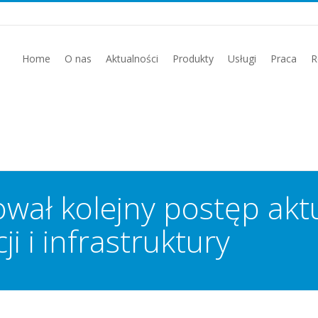
Home
O nas
Aktualności
Produkty
Usługi
Praca
R
ł kolejny postęp aktua
ji i infrastruktury