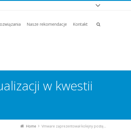
ozwiązania
Nasze rekomendacje
Kontakt
lizacji w kwestii
Home
Vmware zaprezentował kolejny postęp aktualizacji w kwestii modernizacji aplikacji i infrastruktury